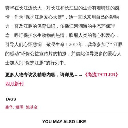
龚华在长江边长大，对长江和长江里的生命有着特殊的感
情，作为“保护江豚爱心大使”，她一直以来用自己的影响
力，普及江豚的保育知识，传播江河湖海的生态环保理
念，呼吁保护水生动物的热情，唤醒人类的善心和爱心，
引导人们心怀悲悯，敬畏生命！2017年，龚华参加了“ 江豚
的感动”环保公益宣传片的拍摄，并借此倡导更多的爱心人
士加入到“保护江豚”的行列中。
更多人物专访及精彩内容，请详见→→
《尚流TATLER》
四月新刊
TAGS
龚华
,
姚明
,
姚基金
从“故乡水”到星辰大海，一名酒店人
YOU MAY ALSO LIKE
的三十年坚守