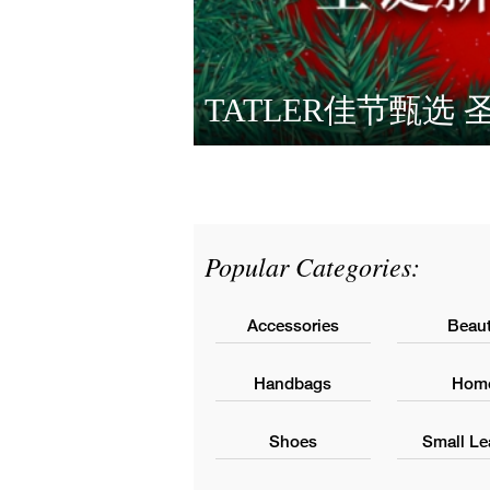
TATLER佳节甄选
The Perfect Rain Gear
Olympic-Inspired Collection
Popular Categories:
Accessories
Beau
Handbags
Hom
Shoes
Small Le