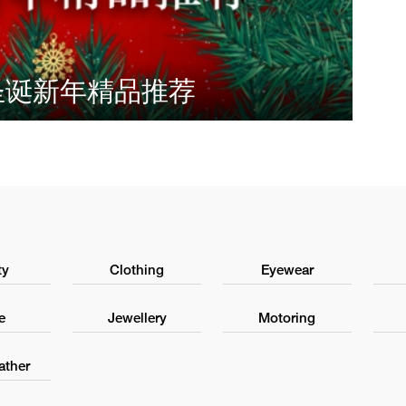
 圣诞新年精品推荐
ty
Clothing
Eyewear
e
Jewellery
Motoring
ather