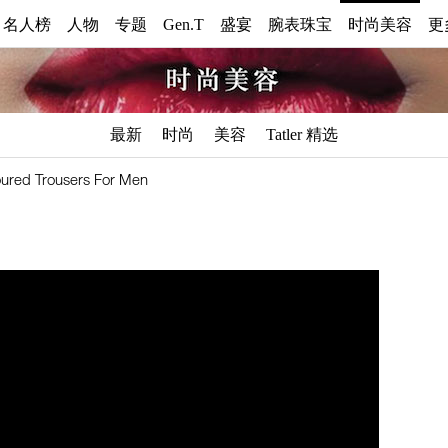
0 名人榜
人物
专题
Gen.T
盛宴
腕表珠宝
时尚美容
更
时
最新
时尚
美容
Tatler 精选
尚
oured Trousers For Men
美
容