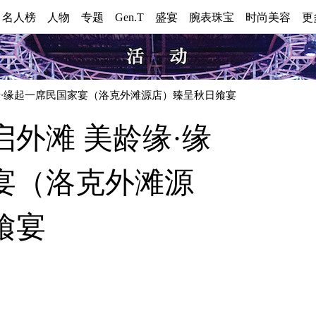
0 名人榜
人物
专题
Gen.T
盛宴
腕表珠宝
时尚美容
更
生
缘·缘起一席民国家宴（洛克外滩源店）臻呈秋日飨宴
活
外滩 美龄缘·缘
宴（洛克外滩源
飨宴