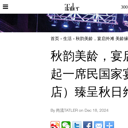
30
首页
生活
秋韵美龄，宴启外滩 美龄
秋韵美龄，宴启
起一席民国家
店）臻呈秋日
By 尚流TATLER on
Dec 18, 2024