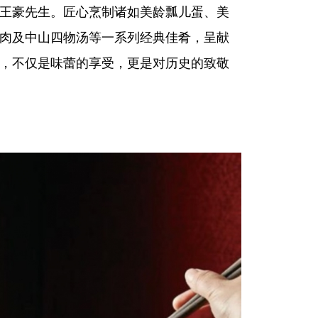
王豪先生。匠心烹制诸如美龄瓢儿蛋、美
肉及中山四物汤等一系列经典佳肴，呈献
，不仅是味蕾的享受，更是对历史的致敬