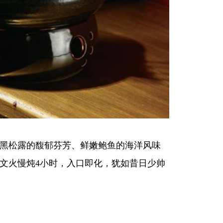
黑松露的馥郁芬芳、鲜嫩鲍鱼的海洋风味
文火慢炖4小时，入口即化，犹如昔日少帅