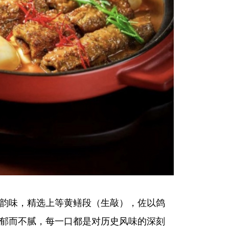
韵味，精选上等黄鳝段（生敲），佐以鸽
郁而不腻，每一口都是对历史风味的深刻