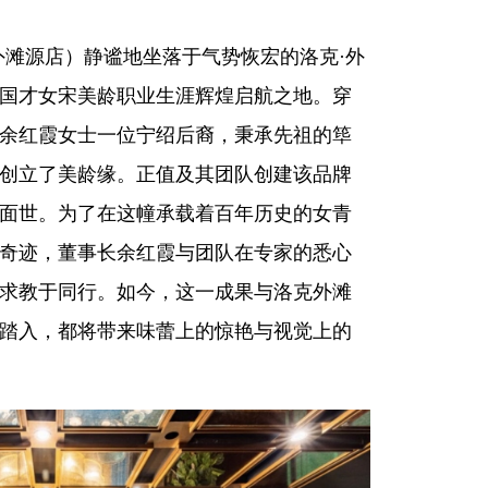
外滩源店）静谧地坐落于气势恢宏的洛克·外
国才女宋美龄职业生涯辉煌启航之地。穿
余红霞女士一位宁绍后裔，秉承先祖的筚
创立了美龄缘。正值及其团队创建该品牌
面世。为了在这幢承载着百年历史的女青
奇迹，董事长余红霞与团队在专家的悉心
求教于同行。如今，这一成果与洛克外滩
踏入，都将带来味蕾上的惊艳与视觉上的