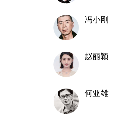
冯小刚
赵丽颖
何亚雄